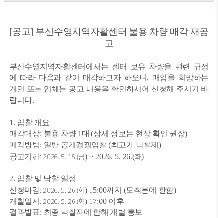
[
공고
]
부산수영지역자활센터 불용 차량 매각 재공
고
부산수영지역자활센터에서는 센터 보유 차량을 관련 규정
에 따라 다음과 같이 매각하고자 하오니
,
매입을 희망하는
개인 또는 업체는 공고 내용을 확인하시어 신청해 주시기 바
랍니다
.
1.
입찰 개요
매각대상
:
불용 차량
1
대
(
상세 정보는 현장 확인 권장
)
매각방법
:
일반 공개경쟁입찰
(
최고가 낙찰제
)
: 2026. 5. 15.(
금
화
공고기간
) ~ 2026. 5. 26.(
)
2.
입찰 및 낙찰 일정
: 2026. 5. 26.(
화
신청마감
) 15:00
까지
(
도착분에 한함
)
: 2026. 5. 26.(
화
개찰일시
) 17:00
이후
결과발표
:
최종 낙찰자에 한해 개별 통보