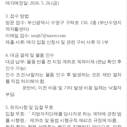
매각예정일
: 2026. 5. 26.(
금
)
3.
접수 방법
방문 접수
:
부산광역시 수영구 구락로
150, 2
층
(
부산수영지
역자활센터
)
이메일 접수
: soojh7@naver.com
제출 서류
:
매각 입찰 신청서 및 관련 구비 서류 각
1
부
4.
대금 결제 및 물품 인수
대금 납부
:
물품 반출 전 지정 계좌로 계좌이체
(
완납 확인 후
인수 가능
)
인수 조건
:
낙찰자는 물품 인수 후 발생하는 모든 제반 절차
를 직접 처리해야 함
.
운반비
,
이전 비용 및 기타 발생 비용 일체는 낙찰자
부담
.
5.
유의사항 및 입찰 무효
입찰 무효
:
「
지방자치단체를 당사자로 하는 계약에 관한 법
률 시행령
」
제
39
조 및 동법 시행규칙 제
42
조 규정에 따름
.
현장 확인
:
현물 설명회는 별도로 진행하지 않으므로
,
입찰