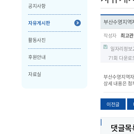
공지사항
부산수영지역자
자유게시판
작성자
최고관
활동사진
일자리정보202
후원안내
71회 다운로
자료실
부산수영지역자활
상세 내용은 첨
이전글
댓글목