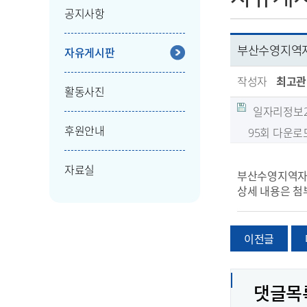
공지사항
부산수영지역자
자유게시판
작성자
최고관
활동사진
일자리정보202
후원안내
95회 다운로
자료실
부산수영지역자활
상세 내용은 첨
이전글
댓글목